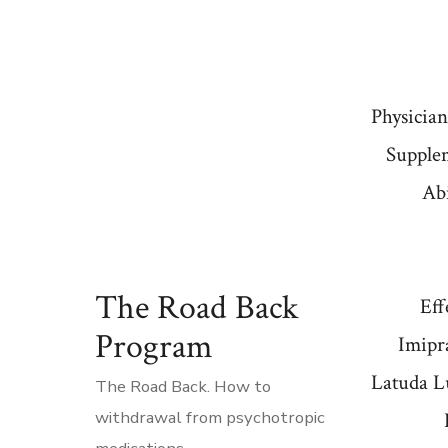
Skip
to
content
Physicia
Supple
Ab
The Road Back
Eff
Program
Imipr
Latuda L
The Road Back. How to
withdrawal from psychotropic