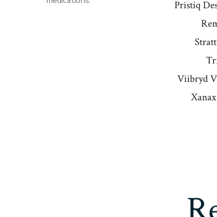
medications.
Pristiq De
Rem
Strat
Tr
Viibryd V
Xanax
Re