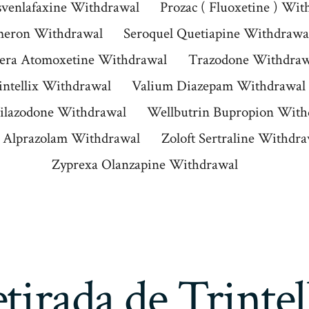
svenlafaxine Withdrawal
Prozac ( Fluoxetine ) Wi
eron Withdrawal
Seroquel Quetiapine Withdrawa
tera Atomoxetine Withdrawal
Trazodone Withdraw
intellix Withdrawal
Valium Diazepam Withdrawal
ilazodone Withdrawal
Wellbutrin Bupropion With
 Alprazolam Withdrawal
Zoloft Sertraline Withdr
Zyprexa Olanzapine Withdrawal
tirada de Trintel