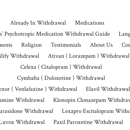
Already In Withdrawal
Medications
ns’ Psychotropic Medication Withdrawal Guide
Lan
ments
Religion
Testimonials
About Us
Con
ilify Withdrawal
Ativan ( Lorazepam ) Withdrawal
Celexa ( Citalopram ) Withdrawal
Cymbalta ( Duloxetine ) Withdrawal
exor ( Venlafaxine ) Withdrawal
Elavil Withdrawa
amine Withdrawal
Klonopin Clonazepam Withdra
urasidone Withdrawal
Lexapro Escitalopram With
Luvox Withdrawal
Paxil Paroxetine Withdrawal