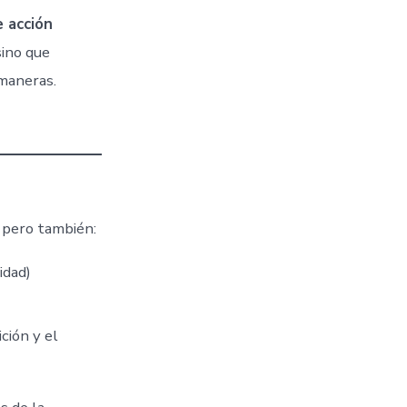
 acción
sino que
maneras.
 pero también:
idad)
ción y el