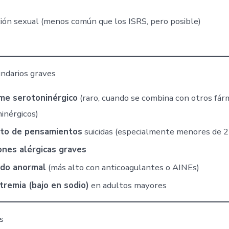
ión sexual (menos común que los ISRS, pero posible)
undarios graves
me serotoninérgico
(raro, cuando se combina con otros fá
inérgicos)
to de pensamientos
suicidas (especialmente menores de 2
ones alérgicas graves
do anormal
(más alto con anticoagulantes o AINEs)
tremia (bajo en sodio)
en adultos mayores
s