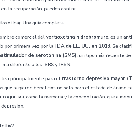
en la recuperación, puedes confiar.
tioxetina): Una guía completa
 nombre comercial del
vortioxetina hidrobromuro
, es un an
o por primera vez por la
FDA de EE. UU. en 2013
. Se clasi
stimulador de serotonina (SMS),
un tipo más reciente de
orma diferente a los ISRS y IRSN.
tiliza principalmente para el
trastorno depresivo mayor (
os que sugieren beneficios no solo para el estado de ánimo, 
n cognitiva
, como la memoria y la concentración, que a men
 depresión.
tellix?