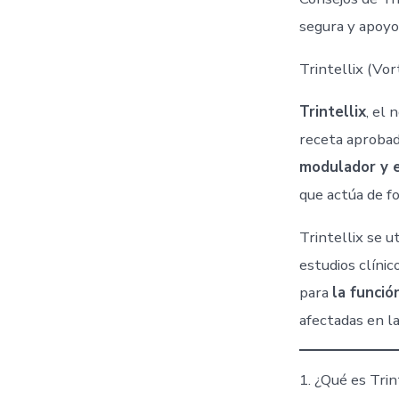
segura y apoyo 
Trintellix (Vor
Trintellix
, el
receta aprobad
modulador y e
que actúa de f
Trintellix se u
estudios clínic
para
la funció
afectadas en la
1. ¿Qué es Trin