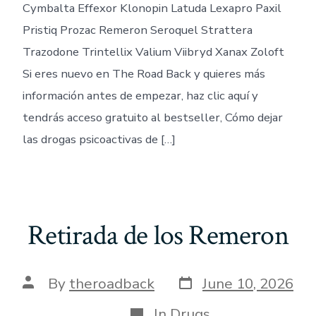
Cymbalta Effexor Klonopin Latuda Lexapro Paxil
Pristiq Prozac Remeron Seroquel Strattera
Trazodone Trintellix Valium Viibryd Xanax Zoloft
Si eres nuevo en The Road Back y quieres más
información antes de empezar, haz clic aquí y
tendrás acceso gratuito al bestseller, Cómo dejar
las drogas psicoactivas de […]
Retirada de los Remeron
Post
Post
By
theroadback
June 10, 2026
date
author
Categories
In
Drugs