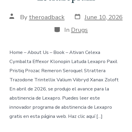
Post
Post
By
theroadback
June 10, 2026
date
author
Categories
In
Drugs
Home – About Us – Book – Ativan Celexa
Cymbalta Effexor Klonopin Latuda Lexapro Paxil
Pristiq Prozac Remeron Seroquel Strattera
Trazodone Trintellix Valium Viibryd Xanax Zoloft
En abril de 2026, se produjo el avance para la
abstinencia de Lexapro. Puedes leer este
innovador programa de abstinencia de Lexapro
gratis en esta página web. Haz clic aquí […]