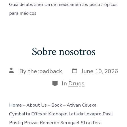
Guía de abstinencia de medicamentos psicotrópicos
para médicos
Sobre nosotros
Post
Post
By
theroadback
June 10, 2026
date
author
Categories
In
Drugs
Home – About Us – Book – Ativan Celexa
Cymbalta Effexor Klonopin Latuda Lexapro Paxil
Pristiq Prozac Remeron Seroquel Strattera