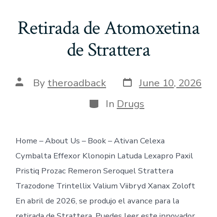
Retirada de Atomoxetina
de Strattera
Post
Post
By
theroadback
June 10, 2026
date
author
Categories
In
Drugs
Home – About Us – Book – Ativan Celexa
Cymbalta Effexor Klonopin Latuda Lexapro Paxil
Pristiq Prozac Remeron Seroquel Strattera
Trazodone Trintellix Valium Viibryd Xanax Zoloft
En abril de 2026, se produjo el avance para la
retirada de Strattera. Puedes leer este innovador