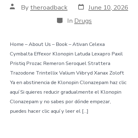
Post
Post
By
theroadback
June 10, 2026
date
author
Categories
In
Drugs
Home – About Us – Book – Ativan Celexa
Cymbalta Effexor Klonopin Latuda Lexapro Paxil
Pristiq Prozac Remeron Seroquel Strattera
Trazodone Trintellix Valium Viibryd Xanax Zoloft
Ya en abstinencia de Klonopin Clonazepam haz clic
aquí Si quieres reducir gradualmente el Klonopin
Clonazepam y no sabes por dónde empezar,
puedes hacer clic aquí y leer el […]