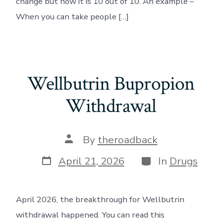
change but now it is 10 out of 10. An example –
When you can take people […]
Wellbutrin Bupropion
Withdrawal
Post
By
theroadback
author
Post
Categories
April 21, 2026
In
Drugs
date
April 2026, the breakthrough for Wellbutrin
withdrawal happened. You can read this