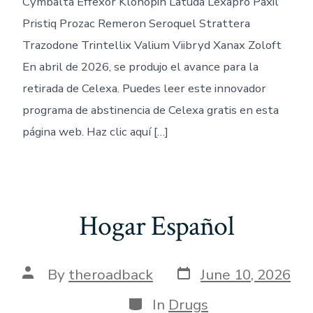
Cymbalta Effexor Klonopin Latuda Lexapro Paxil
Pristiq Prozac Remeron Seroquel Strattera
Trazodone Trintellix Valium Viibryd Xanax Zoloft
En abril de 2026, se produjo el avance para la
retirada de Celexa. Puedes leer este innovador
programa de abstinencia de Celexa gratis en esta
página web. Haz clic aquí […]
Hogar Español
Post
Post
By
theroadback
June 10, 2026
date
author
Categories
In
Drugs