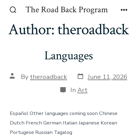
Skip
The Road Back Program
to
Search
Men
Toggle
Author:
theroadback
content
Languages
Post
Post
By
theroadback
June 11, 2026
date
author
Categories
In
Art
Español Other languages coming soon Chinese
Dutch French German Italian Japanese Korean
Portugese Russian Tagalog