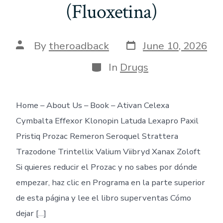
(Fluoxetina)
Post
Post
By
theroadback
June 10, 2026
date
author
Categories
In
Drugs
Home – About Us – Book – Ativan Celexa
Cymbalta Effexor Klonopin Latuda Lexapro Paxil
Pristiq Prozac Remeron Seroquel Strattera
Trazodone Trintellix Valium Viibryd Xanax Zoloft
Si quieres reducir el Prozac y no sabes por dónde
empezar, haz clic en Programa en la parte superior
de esta página y lee el libro superventas Cómo
dejar […]