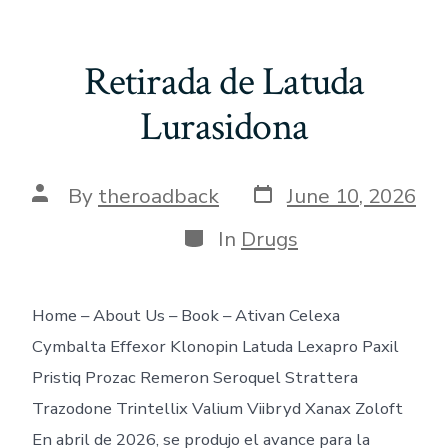
Retirada de Latuda
Lurasidona
Post
Post
By
theroadback
June 10, 2026
date
author
Categories
In
Drugs
Home – About Us – Book – Ativan Celexa
Cymbalta Effexor Klonopin Latuda Lexapro Paxil
Pristiq Prozac Remeron Seroquel Strattera
Trazodone Trintellix Valium Viibryd Xanax Zoloft
En abril de 2026, se produjo el avance para la