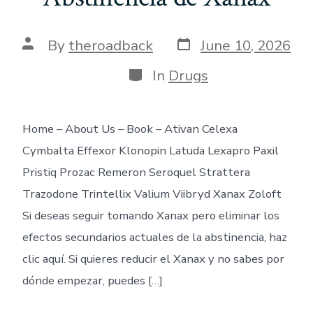
Post
Post
By
theroadback
June 10, 2026
date
author
Categories
In
Drugs
Home – About Us – Book – Ativan Celexa
Cymbalta Effexor Klonopin Latuda Lexapro Paxil
Pristiq Prozac Remeron Seroquel Strattera
Trazodone Trintellix Valium Viibryd Xanax Zoloft
Si deseas seguir tomando Xanax pero eliminar los
efectos secundarios actuales de la abstinencia, haz
clic aquí. Si quieres reducir el Xanax y no sabes por
dónde empezar, puedes […]