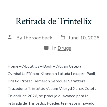
Retirada de Trintellix
Post
Post
By
theroadback
June 10, 2026
date
author
Categories
In
Drugs
Home – About Us – Book – Ativan Celexa
Cymbalta Effexor Klonopin Latuda Lexapro Paxil
Pristiq Prozac Remeron Seroquel Strattera
Trazodone Trintellix Valium Viibryd Xanax Zoloft
En abril de 2026, se produjo el avance para la
retirada de Trintellix. Puedes leer este innovador