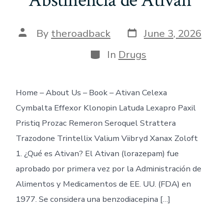
Post
Post
By
theroadback
June 3, 2026
date
author
Categories
In
Drugs
Home – About Us – Book – Ativan Celexa
Cymbalta Effexor Klonopin Latuda Lexapro Paxil
Pristiq Prozac Remeron Seroquel Strattera
Trazodone Trintellix Valium Viibryd Xanax Zoloft
1. ¿Qué es Ativan? El Ativan (lorazepam) fue
aprobado por primera vez por la Administración de
Alimentos y Medicamentos de EE. UU. (FDA) en
1977. Se considera una benzodiacepina […]