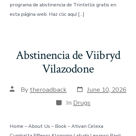
programa de abstinencia de Trintellix gratis en
esta página web. Haz clic aquí […]
Abstinencia de Viibryd
Vilazodone
Post
Post
By
theroadback
June 10, 2026
date
author
Categories
In
Drugs
Home – About Us – Book – Ativan Celexa
Cymbalta Effexor Klonopin Latuda Lexapro Paxil