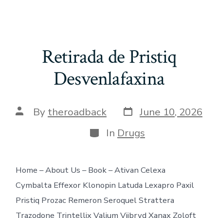
Retirada de Pristiq
Desvenlafaxina
Post
Post
By
theroadback
June 10, 2026
date
author
Categories
In
Drugs
Home – About Us – Book – Ativan Celexa
Cymbalta Effexor Klonopin Latuda Lexapro Paxil
Pristiq Prozac Remeron Seroquel Strattera
Trazodone Trintellix Valium Viibryd Xanax Zoloft