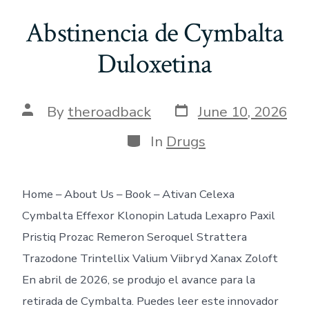
Abstinencia de Cymbalta
Duloxetina
Post
Post
By
theroadback
June 10, 2026
date
author
Categories
In
Drugs
Home – About Us – Book – Ativan Celexa
Cymbalta Effexor Klonopin Latuda Lexapro Paxil
Pristiq Prozac Remeron Seroquel Strattera
Trazodone Trintellix Valium Viibryd Xanax Zoloft
En abril de 2026, se produjo el avance para la
retirada de Cymbalta. Puedes leer este innovador