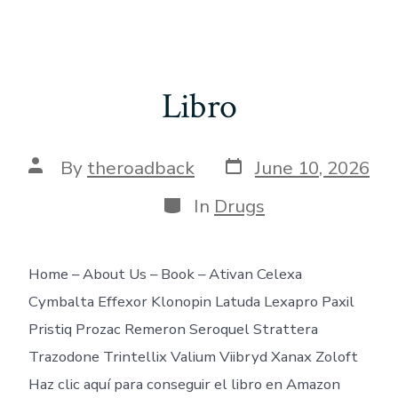
Libro
Post
Post
By
theroadback
June 10, 2026
date
author
Categories
In
Drugs
Home – About Us – Book – Ativan Celexa
Cymbalta Effexor Klonopin Latuda Lexapro Paxil
Pristiq Prozac Remeron Seroquel Strattera
Trazodone Trintellix Valium Viibryd Xanax Zoloft
Haz clic aquí para conseguir el libro en Amazon